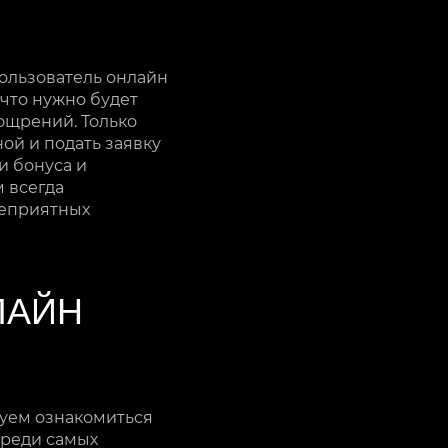
ользователь онлайн
что нужно будет
ощрений. Только
ной и подать заявку
и бонуса и
 всегда
неприятных
ЛАЙН
уем ознакомиться
Среди самых