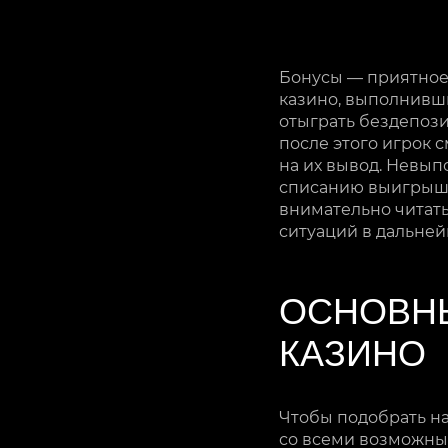
Бонусы — приятное
казино, выполнивш
отыграть бездепози
после этого игрок 
на их вывод. Невып
списанию выигрыше
внимательно читать
ситуаций в дальне
ОСНОВНЫ
КАЗИНО
Чтобы подобрать н
со всеми возможны