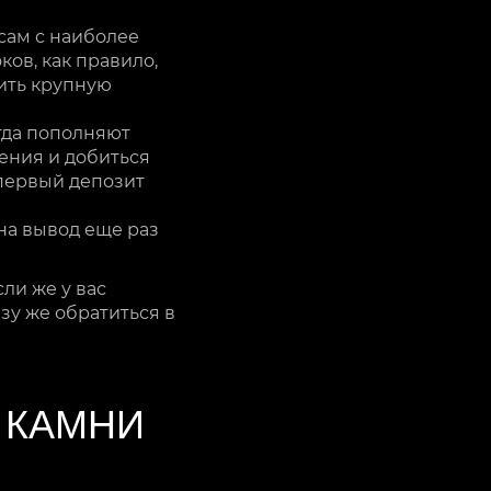
сам с наиболее
ов, как правило,
ить крупную
гда пополняют
ения и добиться
 первый депозит
на вывод еще раз
ли же у вас
зу же обратиться в
 КАМНИ