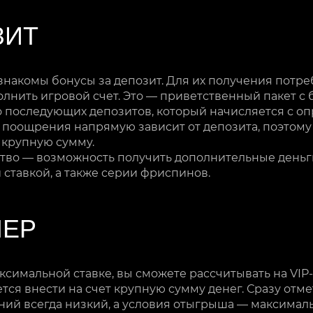
ЗИТ
накомы бонусы за депозит. Для их получения потре
лнить игровой счет. Это — приветственный пакет с 
о последующих депозитов, который начисляется с 
 поощрения напрямую зависит от депозита, поэтому
 крупную сумму.
тво — возможность получить дополнительные деньги
ставкой, а также серии фриспинов.
ЛЕР
ксимальной ставке, вы сможете рассчитывать на VIP-
тся внести на счет крупную сумму денег. Сразу отме
ний всегда низкий, а условия отыгрыша — максимал