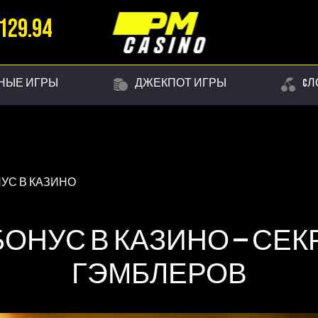
,129.94
НЫЕ ИГРЫ
ДЖЕКПОТ ИГРЫ
CЛ
НУС В КАЗИНО
БОНУС В КАЗИНО — С
ГЭМБЛЕРОВ