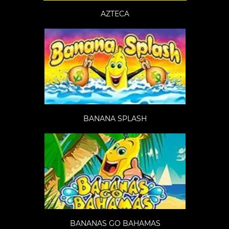
AZTECA
BANANA SPLASH
BANANAS GO BAHAMAS