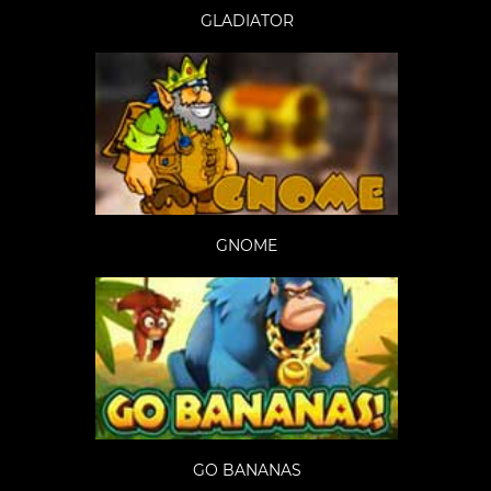
GLADIATOR
GNOME
GO BANANAS