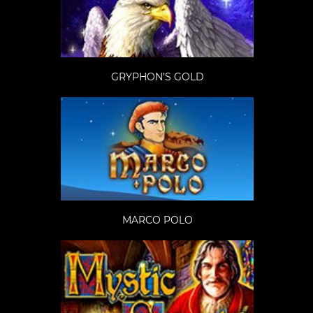
GRYPHON’S GOLD
MARCO POLO