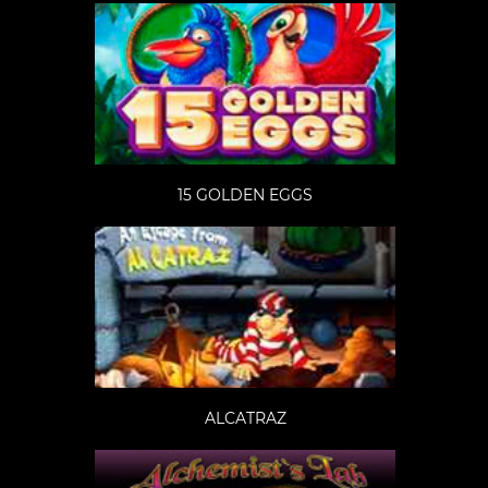
15 GOLDEN EGGS
ALCATRAZ