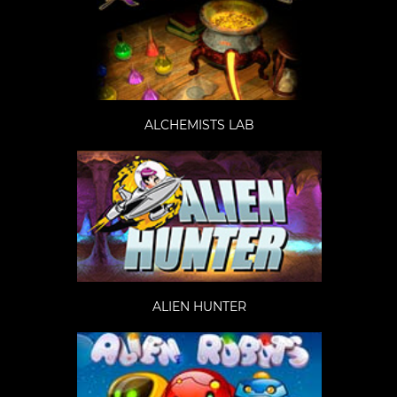
ALCHEMISTS LAB
ALIEN HUNTER