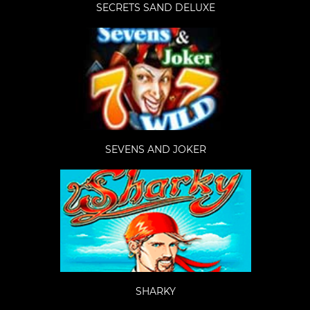
SECRETS SAND DELUXE
SEVENS AND JOKER
SHARKY