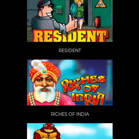
RESIDENT
RICHES OF INDIA