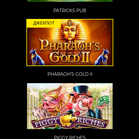
PATRICKS PUB
PHARAOH’S GOLD II
PIGGY RICHES