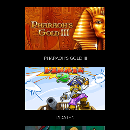
PHARAOH’S GOLD III
PIRATE 2