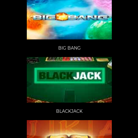
BIG BANG
BLACKJACK