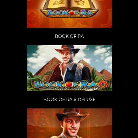
BOOK OF RA
BOOK OF RA 6 DELUXE