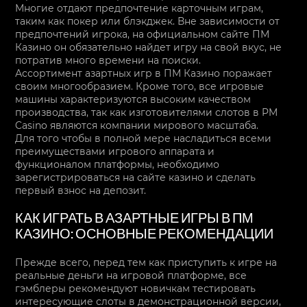
Многие отдают предпочтение карточным играм,
таким как покер или блэкджек. Вне зависимости от
предпочтений игрока, на официальном сайте ПМ
Казино он обязательно найдет игру на свой вкус, не
потратив много времени на поиски.
Ассортимент азартных игр в ПМ Казино поражает
своим многообразием. Кроме того, все игровые
машины характеризуются высоким качеством
производства, так как изготовителями слотов в PM
Casino являются компании мирового масштаба.
Для того чтобы в полной мере насладиться всеми
преимуществами игрового аппарата и
функционалом платформы, необходимо
зарегистрироваться на сайте казино и сделать
первый взнос на депозит.
КАК ИГРАТЬ В АЗАРТНЫЕ ИГРЫ В ПМ
КАЗИНО: ОСНОВНЫЕ РЕКОМЕНДАЦИИ
Прежде всего, перед тем как приступить к игре на
реальные деньги на игровой платформе, все
гэмблеры рекомендуют новичкам тестировать
интересующие слоты в демонстрационной версии,