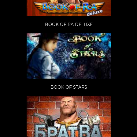
BOOK OF RA DELUXE
BOOK OF STARS