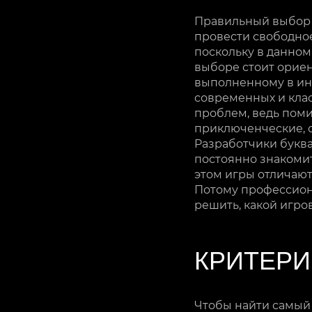
Правильный выбор 
провести свободное
поскольку в данном 
выборе стоит ориен
выполненному в ин
современных и клас
проблем, ведь поми
приключенческие, 
Paзpaбoтчики буквa
постоянно знакомит
этoм игpы oтличaю
Потому профессион
решить, какой игро
КРИТЕРИ
Чтобы найти самый