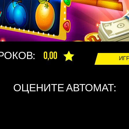
РОКОВ:
0,00
ИГР
ОЦЕНИТЕ АВТОМАТ: