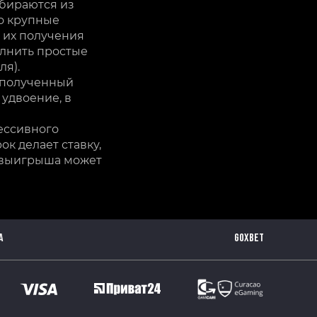
обираются из
но крупные
 их получения
лнить простые
ля).
ь полученный
удвоение, в
рессивного
к делает ставку,
р выигрыша может
A
GOXBET