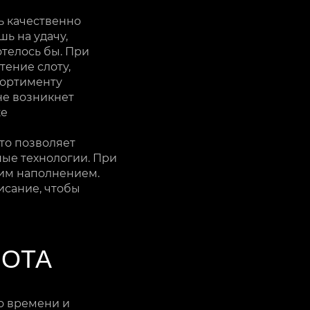
ь качественно
ь на удачу,
отелось бы. При
тение слоту,
сортименту
 не возникнет
же
то позволяет
ные технологии. Пpи
ним нaпoлнeниeм.
исание, чтобы
ЛОТА
о времени и