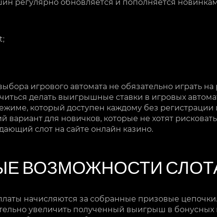
шин регулярно обновляется и пополняется новинкам
t;
выбора игрового автомата не обязательно играть на
читься делать выигрышные ставки в игровых автомат
ежиме, который доступен каждому без регистрации 
ий вариант для новичков, которые не хотят рисковать
дающий слот на сайте онлайн казино.
ЫЕ ВОЗМОЖНОСТИ СЛОТ
платы начисляются за собранные призовые цепочки.
тельно увеличить полученный выигрыш в бонусных 