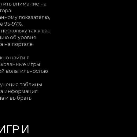
атить внимание на
тора.
анному показателю,
е 95-97%.
поскольку так у вас
цию об уровне
а на портале
жно найти в
искованные игры
ой волатильностью
зучения таблицы
Эта информация
а и выбрать
ИГР И