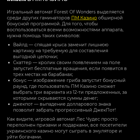
Игральный автомат Forest Of Wonders выделяется
среди других гаминаторов
ПМ Казино
обширной
бонусной программой. Для того, чтобы
воспользоваться всеми возможностями аппарата,
нужна помощь таких символов:
Вайлд — спящая крыса заменит лишнюю
картинку на требуемую для составления
выгодной цепочки;
Скаттер — кролик своим появлением на поле
запустит бесплатные вращения, если появится в
трех местах на барабанах;
бонус — изображение гриба запустит бонусный
раунд, где пользователь ПМ Казино сможет
выбрать три варианта из 12-ти предложенных, за
которыми скрываются суммы денег;
джекпот — выпадение долларового знака
позволит забрать прогрессивный ДжекПот!
Как видите, игровой автомат Лес Чудес просто
переполнен призами и подарками, все посетители
украинского казино могут сыграть в эмуляторе и
уйти богачами.