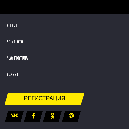
RIOBET
POINTLOTO
PLAY FORTUNA
GOXBET
РЕГИСТРАЦИЯ