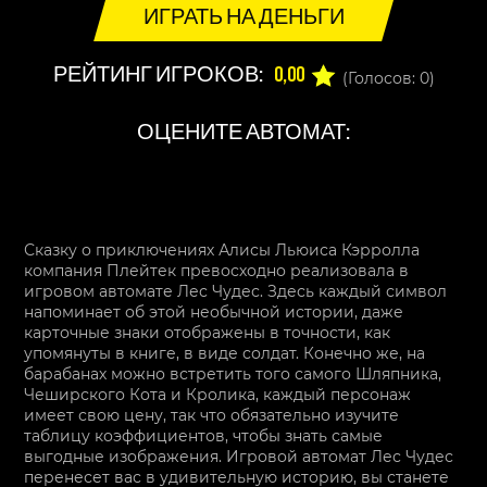
ИГРАТЬ НА ДЕНЬГИ
РЕЙТИНГ ИГРОКОВ:
0,00
(Голосов: 0)
ОЦЕНИТЕ АВТОМАТ:
Сказку о приключениях Алисы Льюиса Кэрролла
компания Плейтек превосходно реализовала в
игровом автомате Лес Чудес. Здесь каждый символ
напоминает об этой необычной истории, даже
карточные знаки отображены в точности, как
упомянуты в книге, в виде солдат. Конечно же, на
барабанах можно встретить того самого Шляпника,
Чеширского Кота и Кролика, каждый персонаж
имеет свою цену, так что обязательно изучите
таблицу коэффициентов, чтобы знать самые
выгодные изображения. Игровой автомат Лес Чудес
перенесет вас в удивительную историю, вы станете