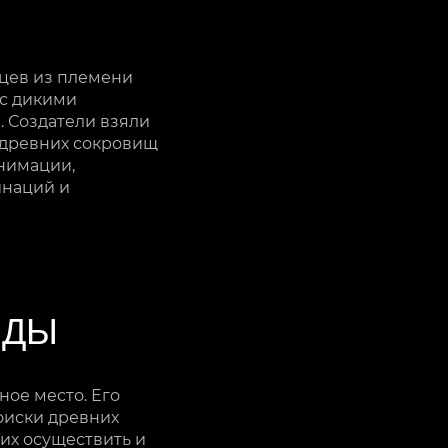
йцев из племени
 с дикими
. Создатели взяли
 древних сокровищ
нимации,
инаций и
ИДЫ
ное место. Его
оиски древних
их осуществить и