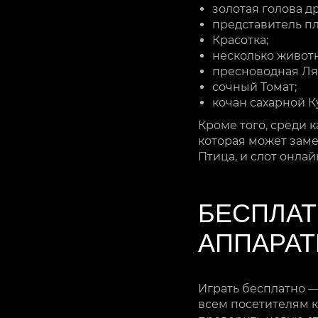
золотая голова д
представитель п
Красотка;
несколько живот
пресноводная Ля
сочный Томат;
кочан сахарной К
Кроме того, среди 
которая может заме
Птица, и слот онла
БЕСПЛАТ
АППАРАТ
Играть бесплатно —
всем посетителям к