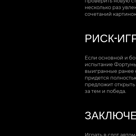
проверить новую ст
несколько раз увле
сочетаний картинок 
РИСК-ИГРА
Если основной и б
испытание Фортуны 
выигранные ранее с
придется полностью 
предложит открыть 
за тем и победа.
ЗАКЛЮЧ
Играть в слот авто