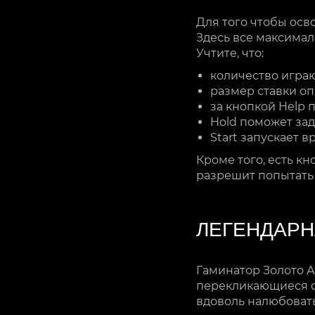
Для того чтобы осв
Здесь все максимал
Учтите, что:
количество игра
размер ставки о
за кнопкой Help
Hold поможет за
Start запускает 
Кроме того, есть к
разрешит попытать 
ЛЕГЕНДАРН
Гаминатор Золото А
перекликающиеся с
вдоволь налюбоватьс