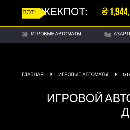
ДЖЕКПОТ:
₴ 1,944
Ь ДЖЕКПОТ:
ИГРОВЫЕ АВТОМАТЫ
АЗАРТ
ГЛАВНАЯ
ИГРОВЫЕ АВТОМАТЫ
AZT
ИГРОВОЙ АВТОМ
Д