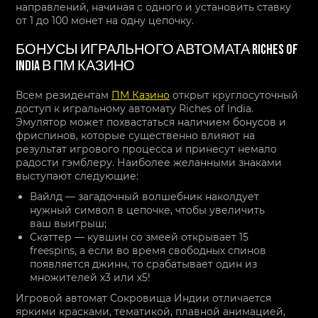
направлений, начиная с одного и установить ставку
от 1 до 100 монет на одну цепочку.
БОНУСЫ ИГРАЛЬНОГО АВТОМАТА RICHES OF
INDIA В ПМ КАЗИНО
Всем резидентам
ПМ Казино
открыт круглосуточный
доступ к игральному автомату Riches of India.
Эмулятор может похвастаться наличием бонусов и
фриспинов, которые существенно влияют на
результат игрового процесса и принесут немало
радости гэмблеру. Наиболее желанными знаками
выступают следующие:
Вайлд — загадочный волшебник наколдует
нужный символ в цепочке, чтобы увеличить
ваш выигрыш;
Скаттер — кувшин со змеей открывает 15
freespins, а если во время свободных спинов
появляется джинн, то срабатывает один из
множителей х3 или х5!
Игровой автомат Сокровища Индии отличается
яркими красками, тематикой, плавной анимацией,