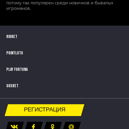
потому так популярен среди новичков и бывалых
игроманов.
RIOBET
POINTLOTO
PLAY FORTUNA
GOXBET
РЕГИСТРАЦИЯ