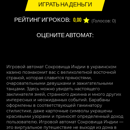
ИГРАТЬ НА ДЕНЬГИ
РЕЙТИНГ ИГРОКОВ:
0,00
(Голосов: 0)
ОЦЕНИТЕ АВТОМАТ:
Игровой автомат Сокровища Индии в украинском
казино познакомит вас с великолепной восточной
страной, которая славится пряностями,
очаровательными девушками и зажигательными
танцами. Здесь можно увидеть настоящего
заклинателя змей, странного джинна и много других
интересных и неожиданных событий. Барабаны
оформлены в соответствующей гаминатору
стилистике, даже карточные символы украшены
красивыми узорами и приносят определенный доход
пользователю. Игровой автомат Сокровища Индии —
это виртуальное путешествие не выходя из дома в