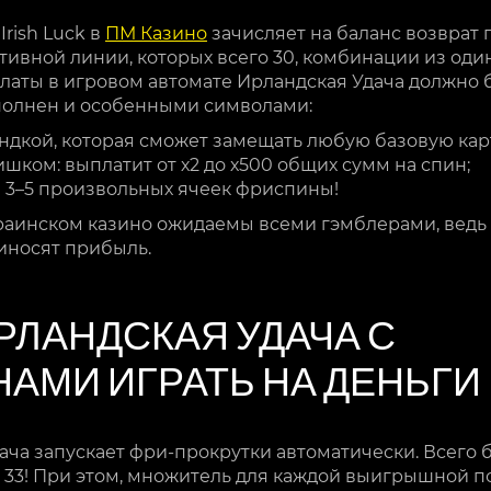
rish Luck в
ПМ Казино
зачисляет на баланс возврат 
тивной линии, которых всего 30, комбинации из оди
аты в игровом автомате Ирландская Удача должно б
олнен и особенными символами:
дкой, которая сможет замещать любую базовую карт
ишком: выплатит от х2 до х500 общих сумм на спин;
з 3–5 произвольных ячеек фриспины!
раинском казино ожидаемы всеми гэмблерами, ведь
иносят прибыль.
ИРЛАНДСКАЯ УДАЧА С
АМИ ИГРАТЬ НА ДЕНЬГИ
ача запускает фри-прокрутки автоматически. Всего 
 33! При этом, множитель для каждой выигрышной п