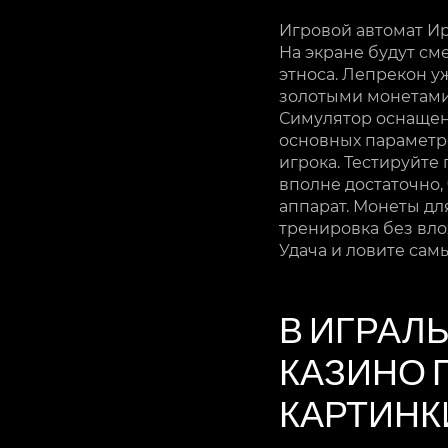
Игровой автомат Ир
На экране будут см
этноса. Лепрекон у
золотыми монетами,
Симулятор оснащен
основных параметро
игрока. Тестируйте
вполне достаточно,
аппарат. Монеты для
тренировка без вло
Удача и ловите сам
В ИГРАЛЬ
КАЗИНО 
КАРТИНК