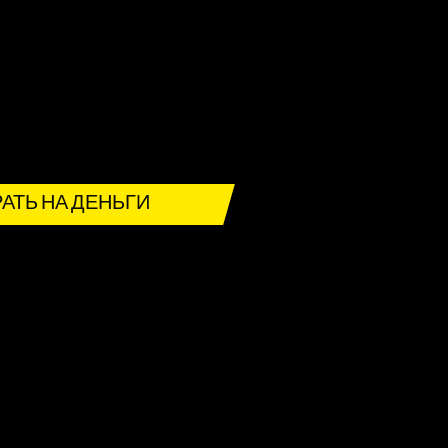
АТЬ НА ДЕНЬГИ