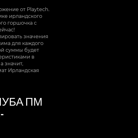
жение от Playtech.
ике ирландского
го горшочка с
ейчас!
лировать значения
жима для каждого
ой суммы будет
еристиками в
а значит,
мат Ирландская
КЛУБА ПМ
-