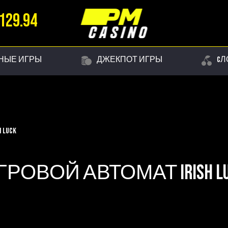
,129.94
НЫЕ ИГРЫ
ДЖЕКПОТ ИГРЫ
CЛ
H LUCK
ГРОВОЙ АВТОМАТ IRISH LU