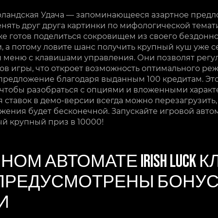
ландская Удача — запоминающееся азартное предло
енять друг друга картинки по мифологической темат
же готов поделиться сокровищем из своего бездонно
 а потому ловите шанс получить крупный куш уже с
 меню с клавишами управления. Они позволят регу
в игры, что откроет возможность оптимального ре
 предложение благодаря выданным 100 кредитам. Эт
 чтобы разобраться с опциями и вложенными характ
 ставок в демо-версии всегда можно перезагрузить, 
жения будет бесконечной. Запускайте игровой авто
ый крупный приз в 10000!
НОМ АВТОМАТЕ IRISH LUCK 
ПРЕДУСМОТРЕНЫ БОНУС
И