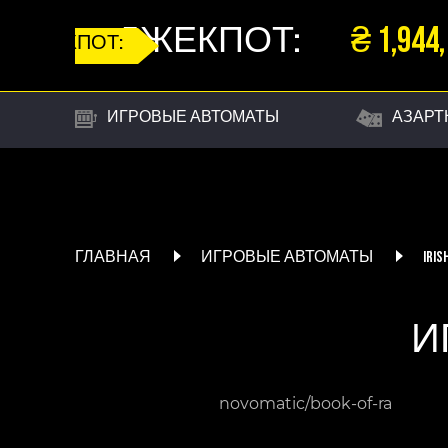
ДЖЕКПОТ:
₴ 1,944
Ь ДЖЕКПОТ:
ИГРОВЫЕ АВТОМАТЫ
АЗАРТ
ГЛАВНАЯ
ИГРОВЫЕ АВТОМАТЫ
IRIS
И
novomatic/book-of-ra