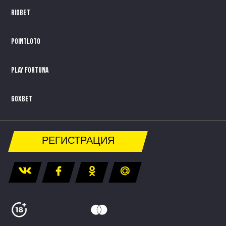
RIOBET
POINTLOTO
PLAY FORTUNA
GOXBET
РЕГИСТРАЦИЯ