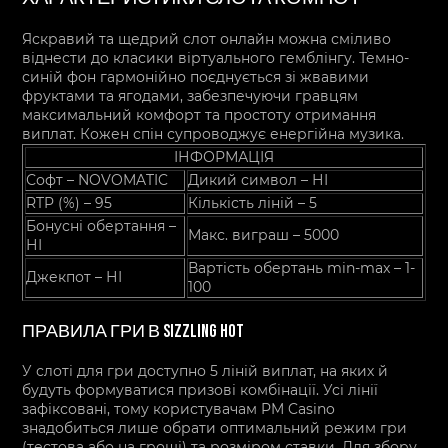
Яскравий та щедрий слот онлайн можна сміливо
віднести до класики віртуального гемблінгу. Темно-
синій фон гармонійно поєднується зі жвавими
фруктами та ягодами, забезпечуючи гравцям
максимальний комфорт та простоту отримання
виплат. Кожен спін супроводжує енергійна музика.
ІНФОРМАЦІЯ
Софт – NOVOMATIC
Дикий символ – НІ
RTP (%) – 95
Кількість ліній – 5
Бонусні обертання –
Макс. виграш – 5000
НІ
Вартість обертань min-max – 1-
Джекпот – НІ
100
ПРАВИЛА ГРИ В SIZZLING HOT
У слоті для гри доступно 5 ліній виплат, на яких й
будуть формуватися призові комбінації. Усі лінії
зафіксовані, тому користувачам PM Casino
знадобиться лише обрати оптимальний режим гри
(тестова або на гроші) та розміром ставки. Для збору