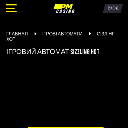
ВХОД
ГЛАВНАЯ
ІГРОВІ АВТОМАТИ
СІЗЛІНГ
ХОТ
ІГРОВИЙ АВТОМАТ SIZZLING HOT