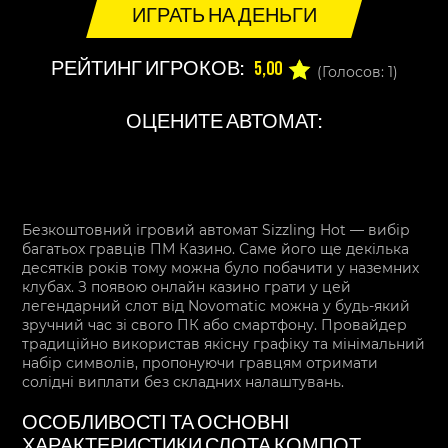
ИГРАТЬ НА ДЕНЬГИ
РЕЙТИНГ ИГРОКОВ:
5,00
(Голосов: 1)
ОЦЕНИТЕ АВТОМАТ:
Безкоштовний ігровий автомат Sizzling Hot — вибір
багатьох гравців ПМ Казино. Саме його ще декілька
десятків років тому можна було побачити у наземних
клубах. З появою онлайн казино грати у цей
легендарний слот від Novomatic можна у будь-який
зручний час зі свого ПК або смартфону. Провайдер
традиційно використав якісну графіку та мінімальний
набір символів, пропонуючи гравцям отримати
солідні виплати без складних налаштувань.
ОСОБЛИВОСТІ ТА ОСНОВНІ
ХАРАКТЕРИСТИКИ СЛОТА КОМПОТ